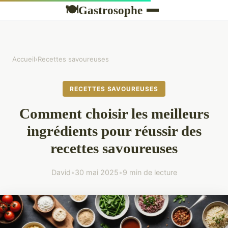
Gastrosophe
🍽
Accueil
›
Recettes savoureuses
RECETTES SAVOUREUSES
Comment choisir les meilleurs
ingrédients pour réussir des
recettes savoureuses
David
•
30 mai 2025
•
9 min de lecture